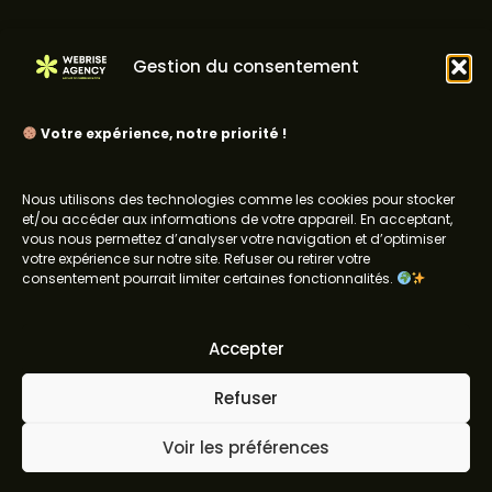
Accueil
À propos
Projets
Services
Contact
Gestion du consentement
Votre expérience, notre priorité !
Nous utilisons des technologies comme les cookies pour stocker
Roubaix, France
et/ou accéder aux informations de votre appareil. En acceptant,
Abidjan, Côte d'Ivoire
vous nous permettez d’analyser votre navigation et d’optimiser
votre expérience sur notre site. Refuser ou retirer votre
consentement pourrait limiter certaines fonctionnalités.
Accepter
© 2026 Webrise Agency - Site créé par
Refuser
Webrise Agency
Voir les préférences