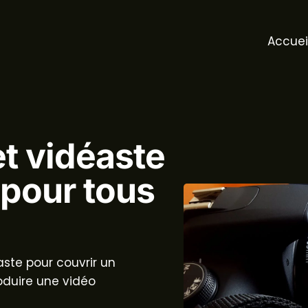
Accuei
t vidéaste
 pour tous
aste
pour couvrir un
oduire une vidéo