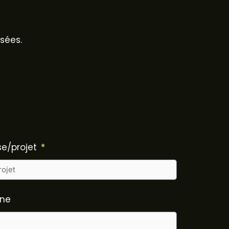
sées.
se/projet
one