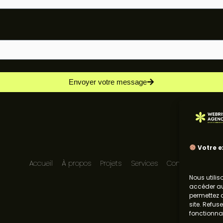
Envoyer votre message
Votre ex
Accueil
À propos
Projets
Services
Contact
Nous utili
accéder au
permettez d
site. Refus
fonctionnal