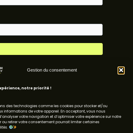
Gestion du consentement
périence, notre priorité !
Roubaix, France
Abidjan, Côte d'Ivoire
sons des technologies comme les cookies pour stocker et/ou
x informations de votre appareil. En acceptant, vous nous
’analyser votre navigation et d’optimiser votre expérience sur notre
er ou retirer votre consentement pourrait limiter certaines
ités.